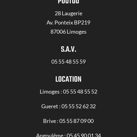
POUTOU
28 Laugerie
Av. Ponteix BP219
87006 Limoges
S.A.V.
05 55 48 55 59
LOCATION
Limoges :
05 55 48 55 52
Gueret :
05 55 52 62 32
Brive :
05 55 87 09 00
Angoulême :
05 45 90 01 34