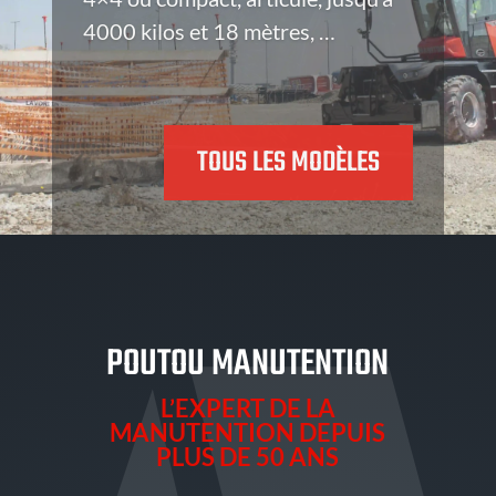
dans la conception, la construction
et la distribution des engins de
chantier. Découvrez la marque et
les produits !
TOUS LES MODÈLES
POUTOU MANUTENTION
L’EXPERT DE LA
MANUTENTION DEPUIS
PLUS DE 50 ANS