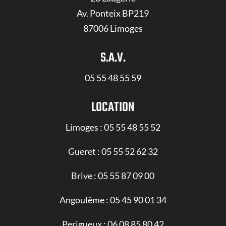
Av. Ponteix BP219
87006 Limoges
S.A.V.
05 55 48 55 59
LOCATION
Limoges :
05 55 48 55 52
Gueret :
05 55 52 62 32
Brive :
05 55 87 09 00
Angoulême :
05 45 90 01 34
Perigueux :
06 08 85 80 42